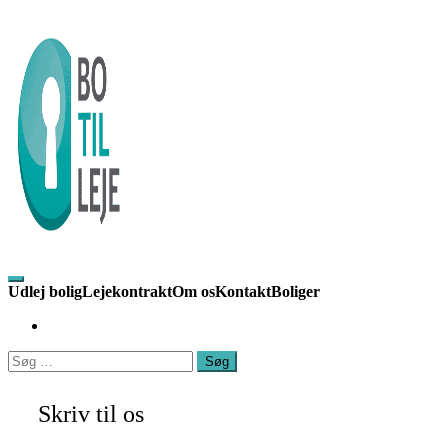
Toggle
Udlej bolig
Lejekontrakt
Om os
Kontakt
Boliger
mobile
menu
Skriv til os