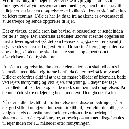
Ved fraflytning af et lejemål er det ikke lovpligtigt at der skal
foretages et fraflytningssyn sammen med lejer, men blot et krav til
udlejer om at lave en opgørelse over hvilke skader der skal udbedres
på lejers regning. Udlejer har 14 dage fra nøglerne er overdraget til
at udarbejde og sende opgørelse til lejer.
Det er vigtigt, at udlejeren kan bevise, at opgørelsen er sendt inden
for de 14 dage. Det anbefales at udlejer udover at sende opgørelsen
med afleveringsattest (så det kan bevises at opgørelsen er afsendt)
også sendes via e-mail og evt. Sms. De sidste 2 fremgangmåder må
dog aldrig stå alene og skal kun ske som supplement som til
afsendelsen af det fysiske brev.
En sådan opgørelse indeholder de elementer som skal udbedres i
lejemålet, men ikke udgifterne hertil, da det er med så kort varsel.
Udlejer opfordres altid til at tage en masse billeder af lejemålet, både
ved lejers indflytning og ved lejers fraflytning. Udlejer bør tage
nærbilleder af skaderne og sende med, sammen med opgørelsen. På
denne måde sikre udlejer sig bedst mod evt. Uenigheder fra lejer.
Når der indhentes tilbud i forbindelse med disse udbedringer, så er
det god skik at udlejeren indhenter tre tilbud, hvorefter det billigste
vælges. Hvis depositummet rækker vedrørende udbedring af
skaderne, så er det også kutyme, at restdepositummet tilbagebetales
til lejer inden for 1,5 måneder efter fraflytningen.