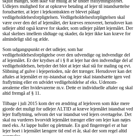
skjult mangel, som ikke var mulig at se under fraflytningssynet.
Udlejers mulighed for at opkræve betaling af lejer til istandsættelse
forudsætter, at lejer i lejekontrakten er blevet pålagt
vedligeholdelsesforpligtelsen. Vedligeholdelsesforpligtelsen skal
være over den del af lejemålet, der kræves renoveret, herudover kan
udlejer altid også kræve for skader, som udlejer påført lejemålet. Der
skal skelnes imellem slidtage og skader, da lejer ikke kan kræve for
almindeligt slid og ælde.
Som udgangspunkt er det udlejer, som har
vedligeholdelsesforpligtelse over den udvendige og indvendige del
af lejemålet. Er der krydses af i § 8 at lejer har den indvendige del af
vedligeholdelsen, betyder det blot at lejer skal stå for maling og evt.
Slibning af gulve i lejeperioden, når det trænger. Herudover kan det
aftales at lejemålet er ny-istandsat og lejer skal istandsætte igen ved
fraflytning eller en udvidet vedligeholdelse af eks. Udenom-
arealerne eller hvidevarerne m.v. Dette er individuelle aftaler og skal
altid fremgå af § 11.
Tilbage i juli 2015 kom der en ændring af lejeloven som ikke mere
gjorde det muligt for udlejer ALTID at kræve lejemålet istandsat ved
lejer fraflytning, selvom det var istandsat ved lejers overtagelse. Det
skal nu vurderes hvorvidt lejemålet trænger eller om lejer kan nøjes
med eks. At lappe huller og pletmale. En god fingerregel er at har
lejer boet i lejemålet længere tid end et år, skal der som regel altid