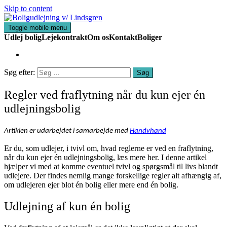
Skip to content
Toggle mobile menu
Udlej bolig
Lejekontrakt
Om os
Kontakt
Boliger
Søg efter:
Regler ved fraflytning når du kun ejer én
udlejningsbolig
Artiklen er udarbejdet i samarbejde med 
Handyhand
Er du, som udlejer, i tvivl om, hvad reglerne er ved en fraflytning,
når du kun ejer én udlejningsbolig, læs mere her. I denne artikel
hjælper vi med at komme eventuel tvivl og spørgsmål til livs blandt
udlejere. Der findes nemlig mange forskellige regler alt afhængig af,
om udlejeren ejer blot én bolig eller mere end én bolig.
Udlejning af kun én bolig