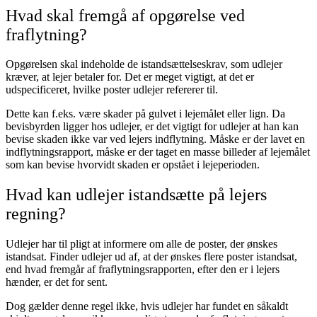
Hvad skal fremgå af opgørelse ved
fraflytning?
Opgørelsen skal indeholde de istandsættelseskrav, som udlejer
kræver, at lejer betaler for. Det er meget vigtigt, at det er
udspecificeret, hvilke poster udlejer refererer til.
Dette kan f.eks. være skader på gulvet i lejemålet eller lign. Da
bevisbyrden ligger hos udlejer, er det vigtigt for udlejer at han kan
bevise skaden ikke var ved lejers indflytning. Måske er der lavet en
indflytningsrapport, måske er der taget en masse billeder af lejemålet
som kan bevise hvorvidt skaden er opstået i lejeperioden.
Hvad kan udlejer istandsætte på lejers
regning?
Udlejer har til pligt at informere om alle de poster, der ønskes
istandsat. Finder udlejer ud af, at der ønskes flere poster istandsat,
end hvad fremgår af fraflytningsrapporten, efter den er i lejers
hænder, er det for sent.
Dog gælder denne regel ikke, hvis udlejer har fundet en såkaldt