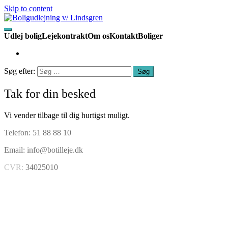
Skip to content
Toggle
Udlej bolig
Lejekontrakt
Om os
Kontakt
Boliger
mobile
menu
Søg efter:
Tak for din besked
Vi vender tilbage til dig hurtigst muligt.
Telefon:
51 88 88 10
Email:
info@botilleje.dk
CVR:
34025010